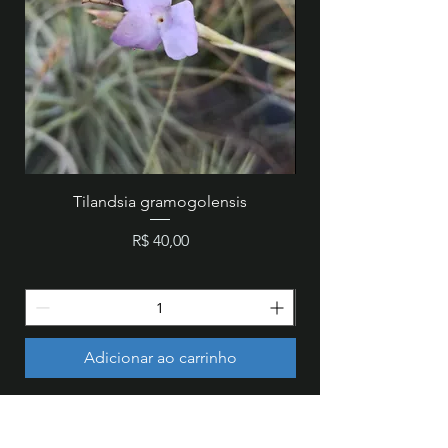
Tilandsia gramogolensis
MZ 846 - Cattleya wa
Preço
R$ 40,00
Adicionar ao carrinho