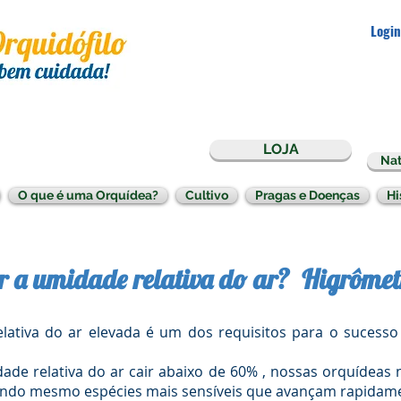
Login
LOJA
Nat
O que é uma Orquídea?
Cultivo
Pragas e Doenças
Hi
 a umidade relativa do ar? Higrômet
a do ar elevada é um dos requisitos para o sucesso n
elativa do ar cair abaixo de 60% , nossas orquídeas n
endo mesmo espécies mais sensíveis que avançam rapidame