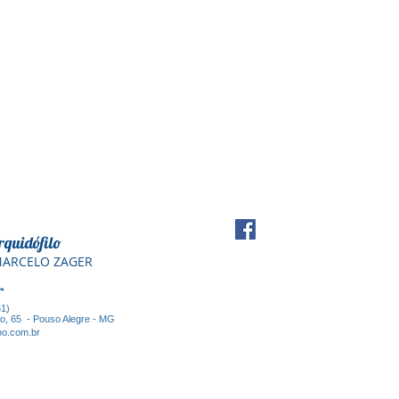
rquidófilo
 MARCELO ZAGER
er
61)
ão, 65 - Pouso Alegre - MG
o.com.br