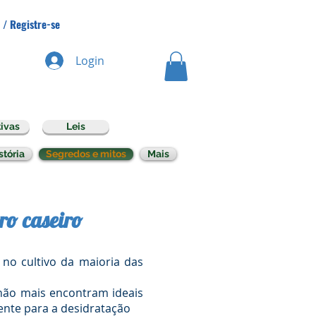
 / Registre-se
Login
ivas
Leis
stória
Segredos e mitos
Mais
ro caseiro
o cultivo da maioria das
ão mais encontram ideais
nte para a desidratação