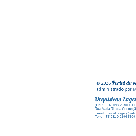
Portal do o
© 2026
administrado por
Orquídeas Zag
(CNPJ - 45.098.793/0001-
Ru
a Maria Rita da Conceiç
E-mail:
marcelozager@yaho
Fone: +55 031 9 9194 5599