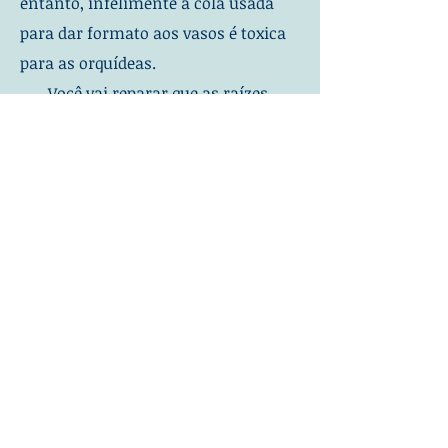
entanto, infelimente a cola usada
para dar formato aos vasos é toxica
para as orquídeas.
Você vai reparar que as raízes
simplesmente secam a ponta ao
tocarem na parece do vaso e isso irá
limitar o bom desenvolvimento e
floração de sua orquidea.
Assim, só me resta não
recomendar o uso desse tipo de
vaso.