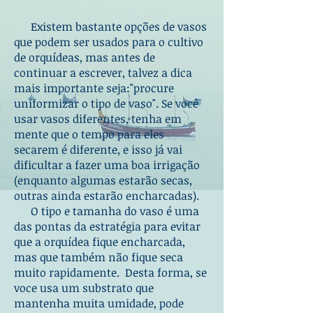
Existem bastante opções de vasos
que podem ser usados para o cultivo
de orquídeas, mas antes de
continuar a escrever, talvez a dica
mais importante seja:"procure
uniformizar o tipo de vaso". Se você
usar vasos diferentes, tenha em
mente que o tempo para eles
secarem é diferente, e isso já vai
dificultar a fazer uma boa irrigação
(enquanto algumas estarão secas,
outras ainda estarão encharcadas).
O tipo e tamanha do vaso é uma
das pontas da estratégia para evitar
que a orquídea fique encharcada,
mas que também não fique seca
muito rapidamente. Desta forma, se
voce usa um substrato que
mantenha muita umidade, pode