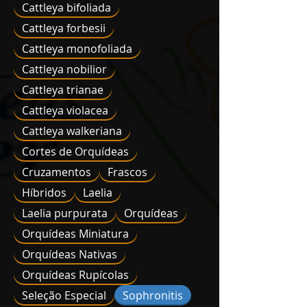
Cattleya bifoliada
Cattleya forbesii
Cattleya monofoliada
Cattleya nobilior
Cattleya trianae
Cattleya violacea
Cattleya walkeriana
Cortes de Orquídeas
Cruzamentos
Frascos
Híbridos
Laelia
Laelia purpurata
Orquídeas
Orquídeas Miniatura
Orquídeas Nativas
Orquídeas Rupícolas
Seleção Especial
Sophronitis