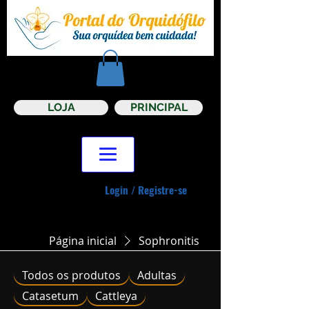
LOJA
PRINCIPAL
Login / Registre-se
Página inicial
Sophronitis
Todos os produtos
Adultas
Catasetum
Cattleya