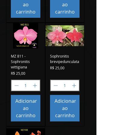
ao
ao
carrinho
carrinho
MZ 811 -
Sophronitis
Sophronitis
brevipedunculata
wittigiana
Preço
R$ 25,00
Preço
R$ 25,00
Adicionar
Adicionar
ao
ao
carrinho
carrinho