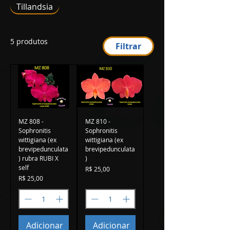
Tillandsia
5 produtos
Filtrar
MZ 808 -
MZ 810 -
Sophronitis
Sophronitis
wittigiana (ex
wittigiana (ex
brevipedunculata
brevipedunculata
) rubra RUBI X
)
self
Preço
R$ 25,00
Preço
R$ 25,00
Adicionar
Adicionar