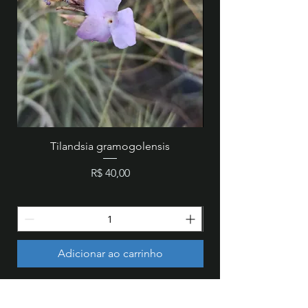
Tilandsia gramogolensis
MZ 846 - Cattleya wa
Preço
R$ 40,00
Adicionar ao carrinho