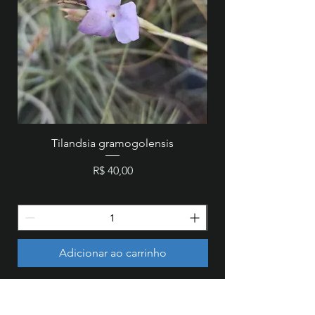
Tilandsia gramogolensis
MZ 846 - Cattleya wa
Preço
R$ 40,00
Adicionar ao carrinho