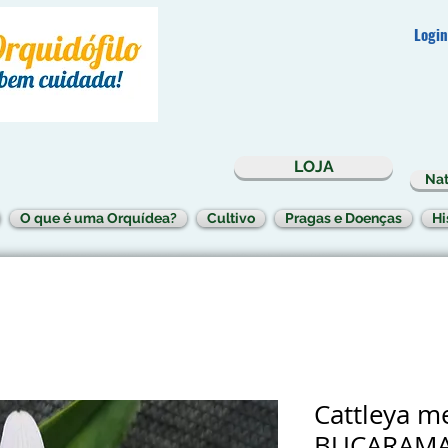
Login
LOJA
Nat
O que é uma Orquídea?
Cultivo
Pragas e Doenças
Hi
Cattleya m
BUCARAMAN