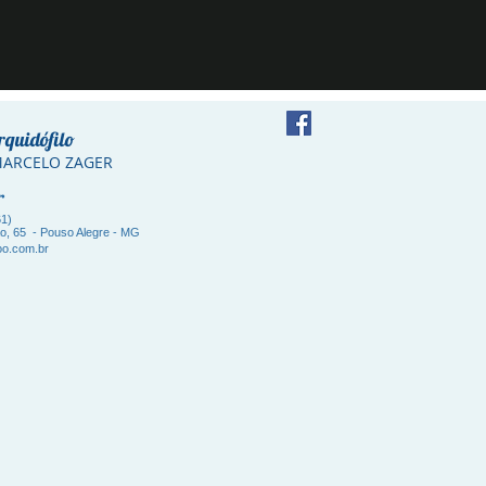
rquidófilo
 MARCELO ZAGER
er
61)
ão, 65 - Pouso Alegre - MG
o.com.br