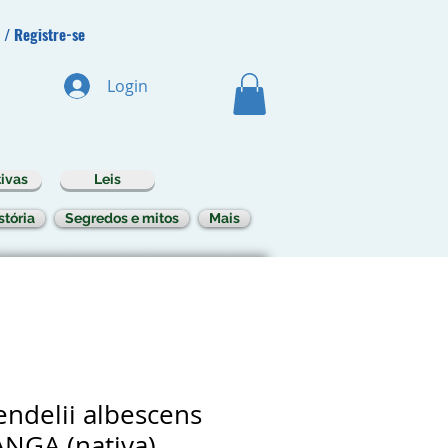
 / Registre-se
Login
ivas
Leis
stória
Segredos e mitos
Mais
endelii albescens
GA (nativa)