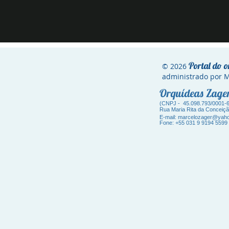
Portal do o
© 2026
administrado por
Orquídeas Zag
(CNPJ - 45.098.793/0001-
Ru
a Maria Rita da Conceiç
E-mail:
marcelozager@yaho
Fone: +55 031 9 9194 5599