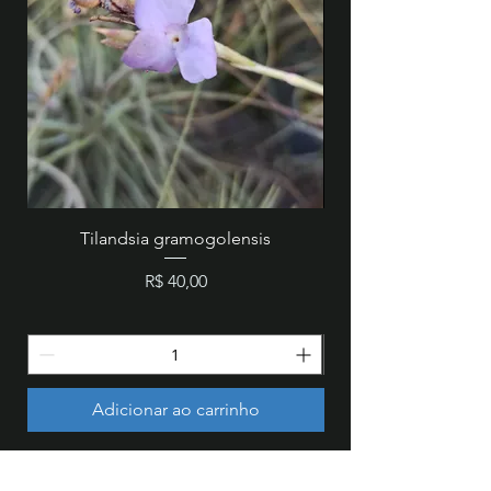
Tilandsia gramogolensis
MZ 846 - Cattleya wa
Preço
R$ 40,00
Adicionar ao carrinho