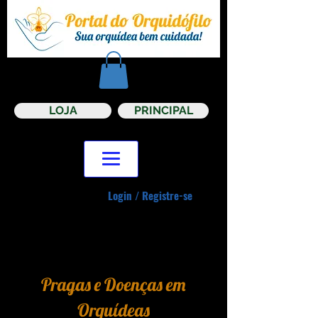
LOJA
PRINCIPAL
Login / Registre-se
Pragas e Doenças em
Orquídeas