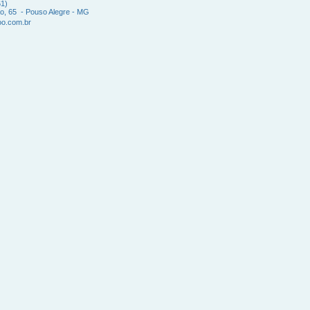
61)
ão, 65 - Pouso Alegre - MG
o.com.br