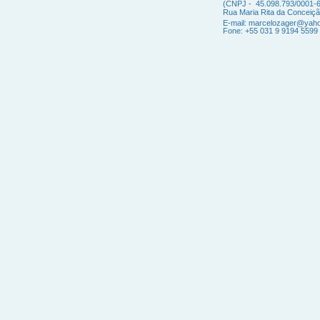
(CNPJ - 45.098.793/0001-
Ru
a Maria Rita da Conceiç
E-mail:
marcelozager@yaho
Fone: +55 031 9 9194 5599