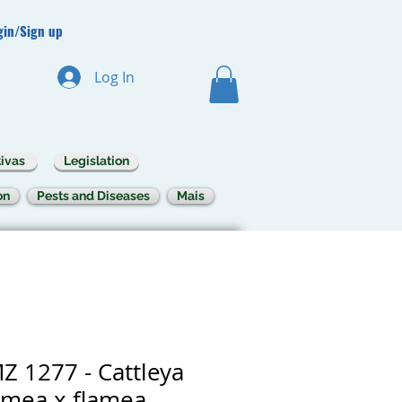
gin/Sign up
Log In
ivas
Legislation
on
Pests and Diseases
Mais
Z 1277 - Cattleya
lamea x flamea