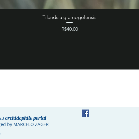
Tilandsia gramogolensis
Price
R$40.00
orchidophile portal
23
ed by MARCELO ZAGER
er