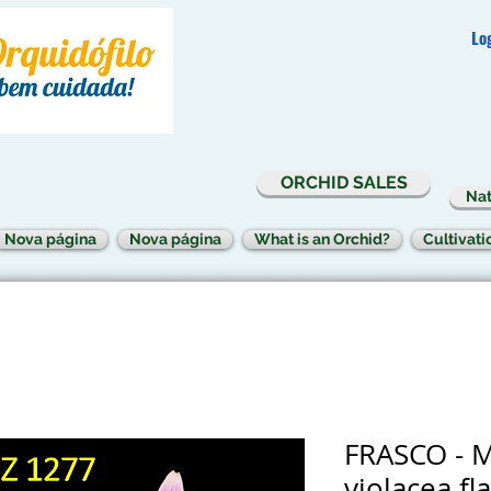
Lo
ORCHID SALES
Nat
Nova página
Nova página
What is an Orchid?
Cultivati
FRASCO - M
violacea f