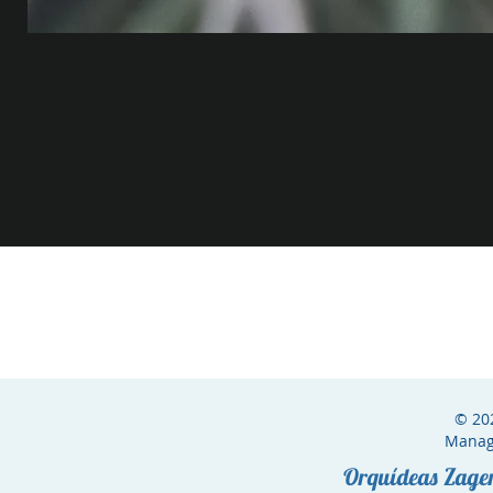
© 20
Manag
Orquídeas Zag