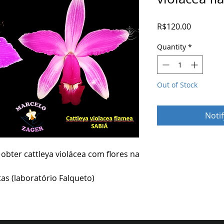
Price
R$120.00
Quantity
*
Out of Stock
Noti
obter cattleya violácea com flores na
as (laboratório Falqueto)