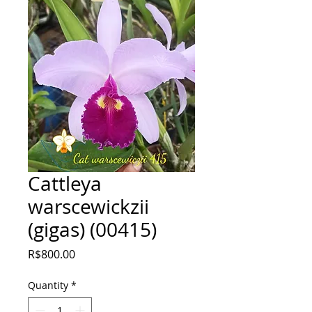
Cattleya
warscewickzii
(gigas) (00415)
Price
R$800.00
Quantity
*