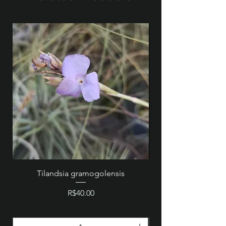
Tilandsia gramogolensis
MZ 846 - Cattleya wa
Price
R$40.00