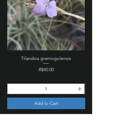
Tilandsia gramogolensis
MZ 846 - Cattleya wa
Price
R$40.00
Add to Cart