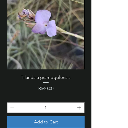
Tilandsia gramogolensis
MZ 846 - Cattleya wa
Price
R$40.00
Add to Cart