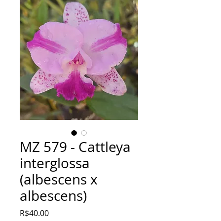
MZ 579 - Cattleya
interglossa
(albescens x
albescens)
Price
R$40.00