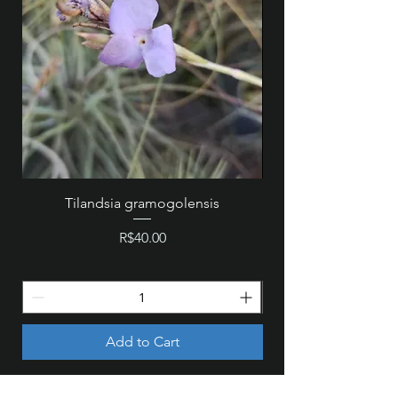
Tilandsia gramogolensis
MZ 846 - Cattleya wa
Price
R$40.00
Add to Cart