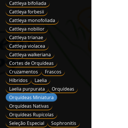
Cattleya bifoliada
Cattleya forbesii
Cattleya monofoliada
Cattleya nobilior
Cattleya trianae
Cattleya violacea
Cattleya walkeriana
Cortes de Orquídeas
Cruzamentos
Frascos
Híbridos
Laelia
Laelia purpurata
Orquídeas
Orquídeas Miniatura
Orquídeas Nativas
Orquídeas Rupícolas
Seleção Especial
Sophronitis