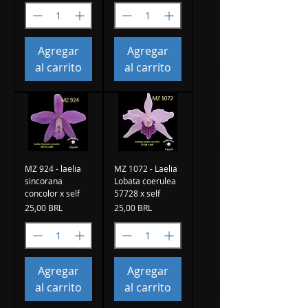
Agregar
Agregar
al carrito
al carrito
MZ 924 - laelia
MZ 1072 - Laelia
sincorana
Lobata coerulea
concolor x self
57728 x self
Precio
Precio
25,00 BRL
25,00 BRL
Agregar
Agregar
al carrito
al carrito