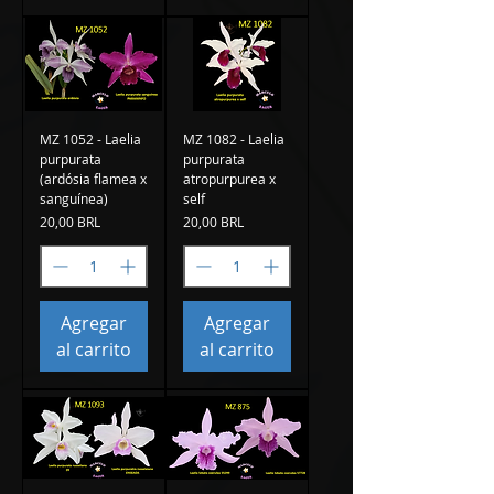
MZ 1052 - Laelia
MZ 1082 - Laelia
purpurata
purpurata
(ardósia flamea x
atropurpurea x
sanguínea)
self
Precio
Precio
20,00 BRL
20,00 BRL
Agregar
Agregar
al carrito
al carrito