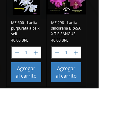
MZ 600 - Laelia
MZ 298 - Laelia
purpurata alba x
sincorana BRASA
self
X TIE SANGUE
Precio
Precio
40,00 BRL
40,00 BRL
Agregar
Agregar
al carrito
al carrito