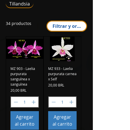
Tillandsia
34 productos
Filtrar y ordenar
MZ 903 - Laelia
MZ 933 - Laelia
purpurata
purpurata carnea
sanguínea x
x Self
sanguínea
Precio
20,00 BRL
Precio
20,00 BRL
Agregar
Agregar
al carrito
al carrito