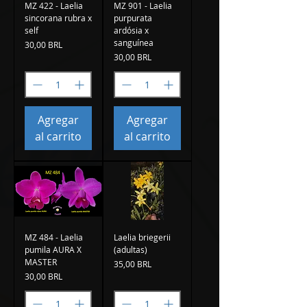
MZ 422 - Laelia
MZ 901 - Laelia
sincorana rubra x
purpurata
self
ardósia x
sanguínea
Precio
30,00 BRL
Precio
30,00 BRL
Agregar
Agregar
al carrito
al carrito
MZ 484 - Laelia
Laelia briegerii
pumila AURA X
(adultas)
MASTER
Precio
35,00 BRL
Precio
30,00 BRL