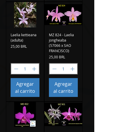
Laelia kettieana
MZ 824 - Laelia
(adulta)
jongheaba
(57066 x SAO
Precio
25,00 BRL
FRANCISCO)
Precio
25,00 BRL
Agregar
Agregar
al carrito
al carrito