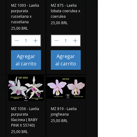
MZ 1093 - Laelia
MZ 875 - Laelia
purpurata
lobata coerulea x
russeliana x
coerulea
russeliana
Precio
25,00 BRL
Precio
25,00 BRL
Agregar
Agregar
al carrito
al carrito
MZ 1056 - Laelia
MZ 819 - Laelia
purpurata
jongheana
lilacinea ( BABY
Precio
25,00 BRL
PINK X 55740)
Precio
25,00 BRL