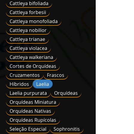
Cattleya bifoliada
Cattleya forbesii
Cattleya monofoliada
Cattleya nobilior
Cattleya trianae
Cattleya violacea
Cattleya walkeriana
Cortes de Orquídeas
Cruzamentos
Frascos
Híbridos
Laelia
Laelia purpurata
Orquídeas
Orquídeas Miniatura
Orquídeas Nativas
Orquídeas Rupícolas
Seleção Especial
Sophronitis