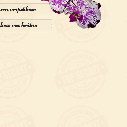
ra orquídeas
deas em britas