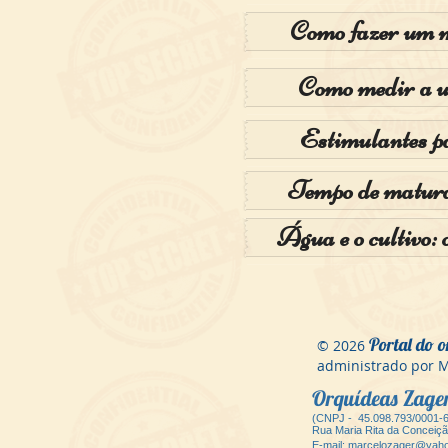
Como fazer um 
Como medir a u
Estimulantes p
Tempo de matura
Água e o cultivo: 
Portal do o
© 2026
administrado por
Orquídeas Zag
(CNPJ - 45.098.793/0001-
Ru
a Maria Rita da Conceiç
E-mail:
marcelozager@yaho