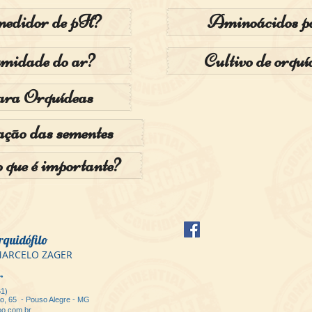
medidor de pH?
Aminoácidos pa
midade do ar?
Cultivo de orquí
ara Orquídeas
ção das sementes
o que é importante?
rquidófilo
 MARCELO ZAGER
er
61)
ão, 65 - Pouso Alegre - MG
o.com.br