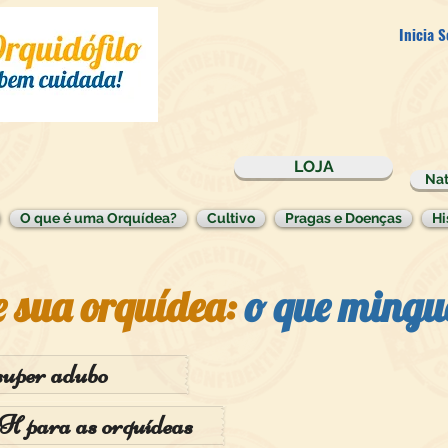
Inicia 
LOJA
Nat
O que é uma Orquídea?
Cultivo
Pragas e Doenças
Hi
 sua orquídea:
o que mingu
super adubo
H para as orquídeas