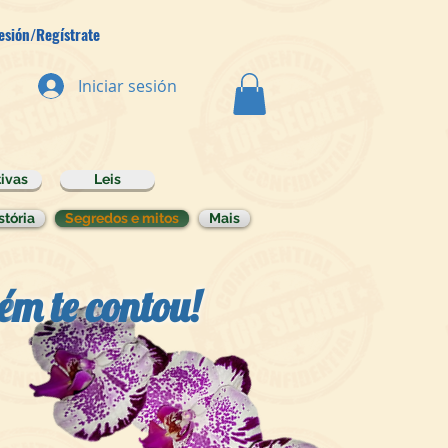
Sesión/Regístrate
Iniciar sesión
ivas
Leis
stória
Segredos e mitos
Mais
é
m te contou!