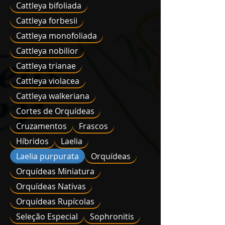
Cattleya bifoliada
Cattleya forbesii
Cattleya monofoliada
Cattleya nobilior
Cattleya trianae
Cattleya violacea
Cattleya walkeriana
Cortes de Orquídeas
Cruzamentos
Frascos
Híbridos
Laelia
Laelia purpurata
Orquídeas
Orquídeas Miniatura
Orquídeas Nativas
Orquídeas Rupícolas
Seleção Especial
Sophronitis