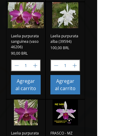
Laelia purpurata
Laelia purpurata
sanguínea (vaso
alba (39594)
46206)
Precio
100,00 BRL
Precio
90,00 BRL
Agregar
Agregar
al carrito
al carrito
Laelia purpurata
FRASCO - MZ