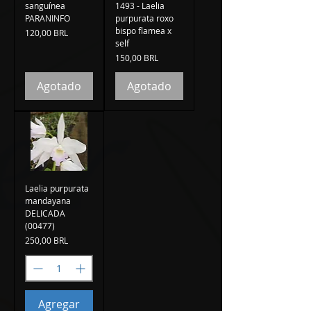
sanguínea
1493 - Laelia
PARANINFO
purpurata roxo
bispo flamea x
Precio
120,00 BRL
self
Precio
150,00 BRL
Agotado
Agotado
Laelia purpurata
mandayana
DELICADA
(00477)
Precio
250,00 BRL
Agregar