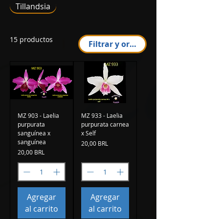
Tillandsia
15 productos
Filtrar y ordenar
MZ 903 - Laelia
MZ 933 - Laelia
purpurata
purpurata carnea
sanguínea x
x Self
sanguínea
Precio
20,00 BRL
Precio
20,00 BRL
Agregar
Agregar
al carrito
al carrito