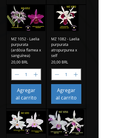
MZ 1052 - Laelia
MZ 1082 - Laelia
purpurata
purpurata
(ardósia flamea x
atropurpurea x
sanguínea)
self
Precio
Precio
20,00 BRL
20,00 BRL
Agregar
Agregar
al carrito
al carrito