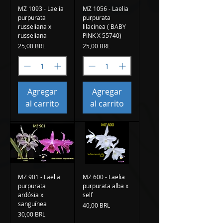
MZ 1093 - Laelia
MZ 1056 - Laelia
purpurata
purpurata
russeliana x
lilacinea ( BABY
russeliana
PINK X 55740)
Precio
Precio
25,00 BRL
25,00 BRL
Agregar
Agregar
al carrito
al carrito
MZ 901 - Laelia
MZ 600 - Laelia
purpurata
purpurata alba x
ardósia x
self
sanguínea
Precio
40,00 BRL
Precio
30,00 BRL