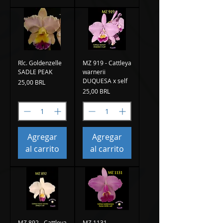
Rlc. Goldenzelle
MZ 919 - Cattleya
SADLE PEAK
warnerii
DUQUESA x self
Precio
25,00 BRL
Precio
25,00 BRL
Agregar
Agregar
al carrito
al carrito
MZ 892 - Cattleya
MZ 1131 -