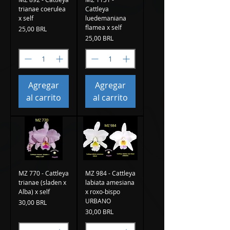
trianae coerulea
Cattleya
x self
luedemaniana
flamea x self
Precio
25,00 BRL
Precio
25,00 BRL
Agregar
Agregar
al carrito
al carrito
MZ 770 - Cattleya
MZ 984 - Cattleya
trianae (sladen x
labiata amesiana
Alba) x self
x roxo-bispo
URBANO
Precio
30,00 BRL
Precio
30,00 BRL