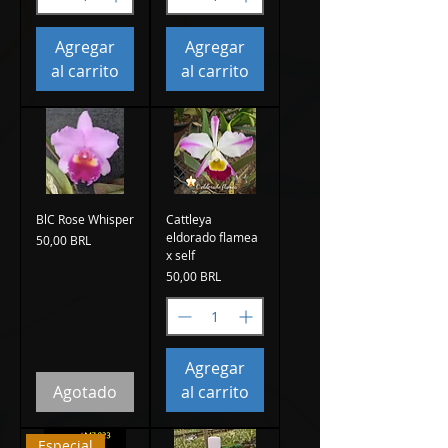
Agregar
Agregar
al carrito
al carrito
BlC Rose Whisper
Cattleya
eldorado flamea
Precio
50,00 BRL
x self
Precio
50,00 BRL
Agregar
Agotado
al carrito
Especial