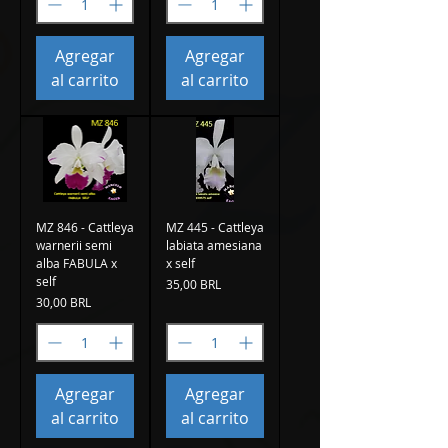
Agregar
Agregar
al carrito
al carrito
MZ 846 - Cattleya
MZ 445 - Cattleya
warnerii semi
labiata amesiana
alba FABULA x
x self
self
Precio
35,00 BRL
Precio
30,00 BRL
Agregar
Agregar
al carrito
al carrito