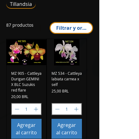
Tillandsia
87 productos
Filtrar y ordenar
MZ 905 - Cattleya
MZ 534 - Cattleya
Durigan GEMINI
labiata carnea x
X BLC Suzukis
self
red flare
Precio
25,00 BRL
Precio
20,00 BRL
Agregar
Agregar
al carrito
al carrito