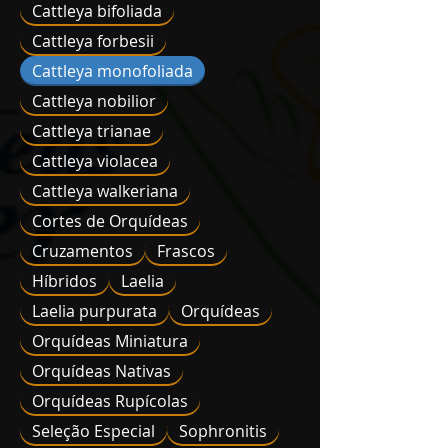
Cattleya bifoliada
Cattleya forbesii
Cattleya monofoliada
Cattleya nobilior
Cattleya trianae
Cattleya violacea
Cattleya walkeriana
Cortes de Orquídeas
Cruzamentos
Frascos
Híbridos
Laelia
Laelia purpurata
Orquídeas
Orquídeas Miniatura
Orquídeas Nativas
Orquídeas Rupícolas
Seleção Especial
Sophronitis