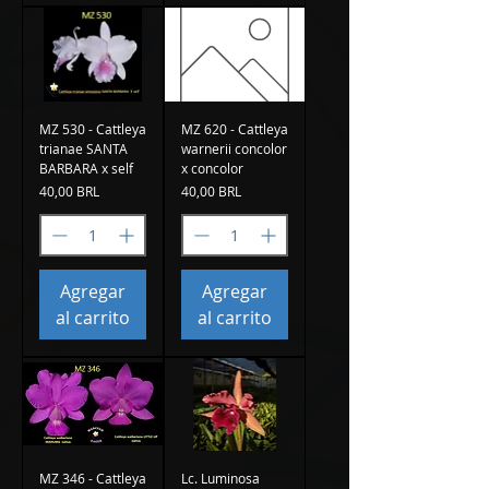
MZ 530 - Cattleya
MZ 620 - Cattleya
trianae SANTA
warnerii concolor
BARBARA x self
x concolor
Precio
Precio
40,00 BRL
40,00 BRL
Agregar
Agregar
al carrito
al carrito
MZ 346 - Cattleya
Lc. Luminosa