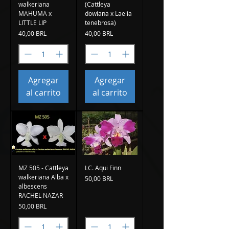
walkeriana
(Cattleya
MAHUMA x
dowiana x Laelia
LITTLE LIP
tenebrosa)
Precio
Precio
40,00 BRL
40,00 BRL
Agregar
Agregar
al carrito
al carrito
MZ 505 - Cattleya
LC. Aqui Finn
walkeriana Alba x
Precio
50,00 BRL
albescens
RACHEL NAZAR
Precio
50,00 BRL