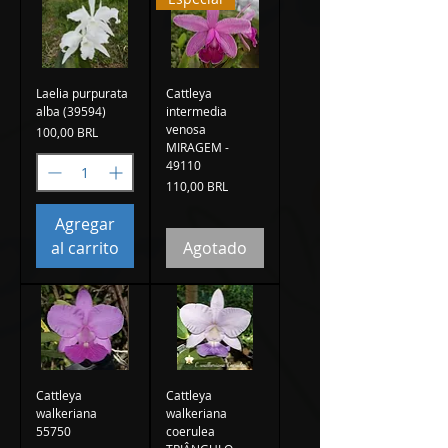
Laelia purpurata
Cattleya
alba (39594)
intermedia
venosa
Precio
100,00 BRL
MIRAGEM -
49110
Precio
110,00 BRL
Agregar
al carrito
Agotado
Cattleya
Cattleya
walkeriana
walkeriana
55750
coerulea