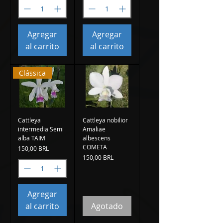
Agregar
Agregar
al carrito
al carrito
Clássica
Cattleya
Cattleya nobilior
intermedia Semi
Amaliae
alba TAIM
albescens
COMETA
Precio
150,00 BRL
Precio
150,00 BRL
Agregar
al carrito
Agotado