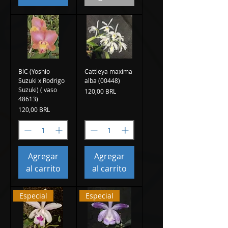
BlC (Yoshio
Cattleya maxima
Suzuki x Rodrigo
alba (00448)
Suzuki) ( vaso
Precio
120,00 BRL
48613)
Precio
120,00 BRL
Agregar
Agregar
al carrito
al carrito
Especial
Especial