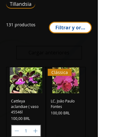
Tillandsia
131 productos
Filtrar y ordenar
Cargar anteriores
Clássica
Cattleya
LC. João Paulo
aclandiae ( vaso
Fontes
45546l
Precio
100,00 BRL
Precio
100,00 BRL