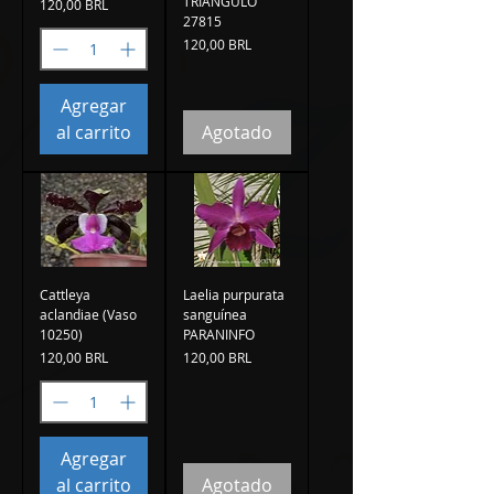
TRIÂNGULO
Precio
120,00 BRL
27815
Precio
120,00 BRL
Agregar
al carrito
Agotado
Cattleya
Laelia purpurata
aclandiae (Vaso
sanguínea
10250)
PARANINFO
Precio
Precio
120,00 BRL
120,00 BRL
Agregar
al carrito
Agotado