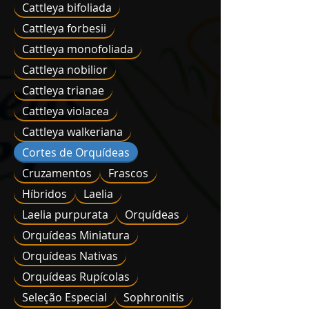
Cattleya bifoliada
Cattleya forbesii
Cattleya monofoliada
Cattleya nobilior
Cattleya trianae
Cattleya violacea
Cattleya walkeriana
Cortes de Orquídeas
Cruzamentos
Frascos
Híbridos
Laelia
Laelia purpurata
Orquídeas
Orquídeas Miniatura
Orquídeas Nativas
Orquídeas Rupícolas
Seleção Especial
Sophronitis