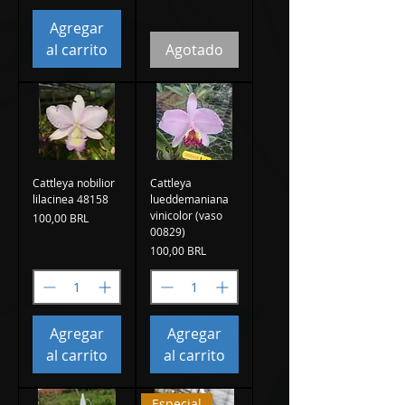
Agregar
al carrito
Agotado
Cattleya nobilior
Cattleya
lilacinea 48158
lueddemaniana
vinicolor (vaso
Precio
100,00 BRL
00829)
Precio
100,00 BRL
Agregar
Agregar
al carrito
al carrito
Especial