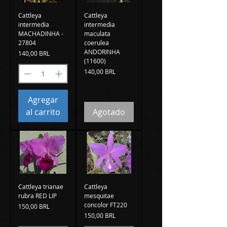
Cattleya
Cattleya
intermedia
intermedia
MACHADINHA -
maculata
27804
coerulea
ANDORINHA
Precio
140,00 BRL
(11600)
Precio
140,00 BRL
Agregar
al carrito
Agotado
Cattleya trianae
Cattleya
rubra RED LIP
mesquitae
concolor FT220
Precio
150,00 BRL
Precio
150,00 BRL