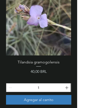
Tilandsia gramogolensis
MZ 846 - Cattleya wa
Precio
40,00 BRL
Agregar al carrito