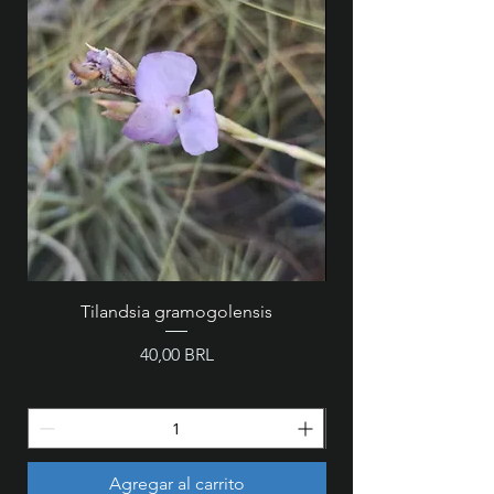
Tilandsia gramogolensis
MZ 846 - Cattleya wa
Precio
40,00 BRL
Agregar al carrito