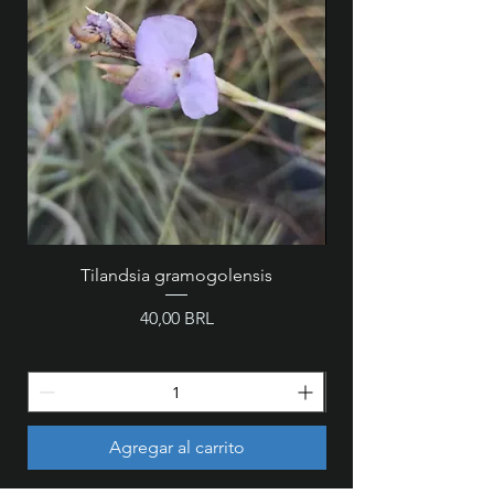
Tilandsia gramogolensis
MZ 846 - Cattleya wa
Precio
40,00 BRL
Agregar al carrito