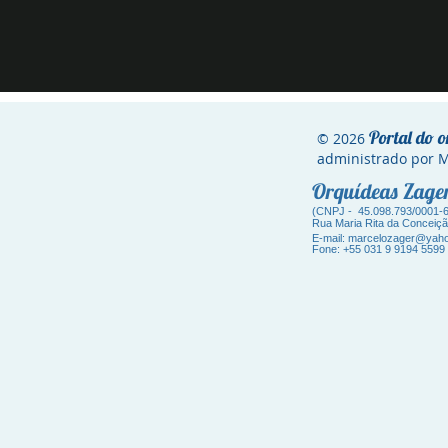
Portal do o
© 2026
administrado por
Orquídeas Zag
(CNPJ - 45.098.793/0001-
Ru
a Maria Rita da Conceiç
E-mail:
marcelozager@yaho
Fone: +55 031 9 9194 5599