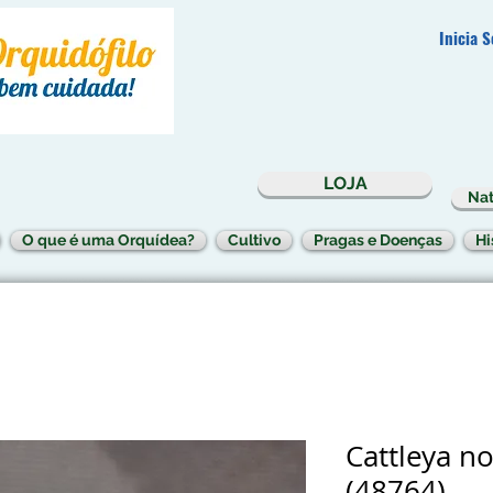
Inicia 
LOJA
Nat
O que é uma Orquídea?
Cultivo
Pragas e Doenças
Hi
Cattleya no
(48764)