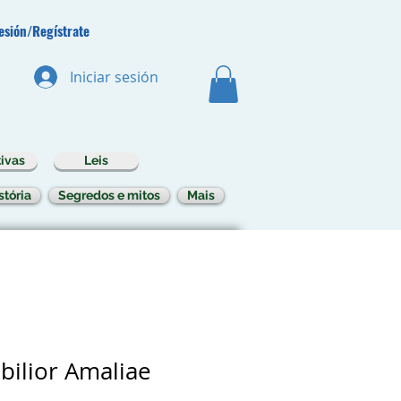
Sesión/Regístrate
Iniciar sesión
ivas
Leis
stória
Segredos e mitos
Mais
bilior Amaliae