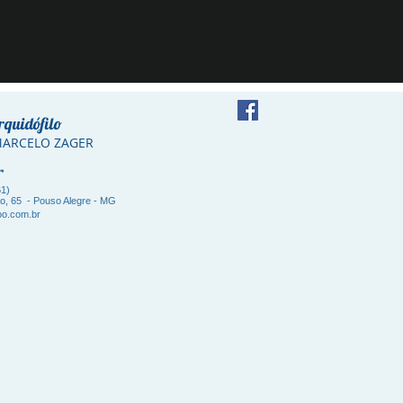
rquidófilo
 MARCELO ZAGER
er
61)
ão, 65 - Pouso Alegre - MG
o.com.br