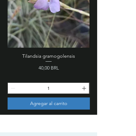
Tilandsia gramogolensis
MZ 846 - Cattleya wa
Precio
40,00 BRL
Agregar al carrito