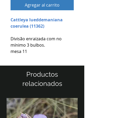
Agregar al carrito
Cattleya lueddemaniana
coerulea (11362)
Divisão enraizada com no
mínimo 3 bulbos.
mesa 11
Productos
relacionados