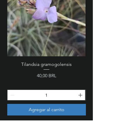
Tilandsia gramogolensis
MZ 846 - Cattleya wa
Precio
40,00 BRL
Agregar al carrito