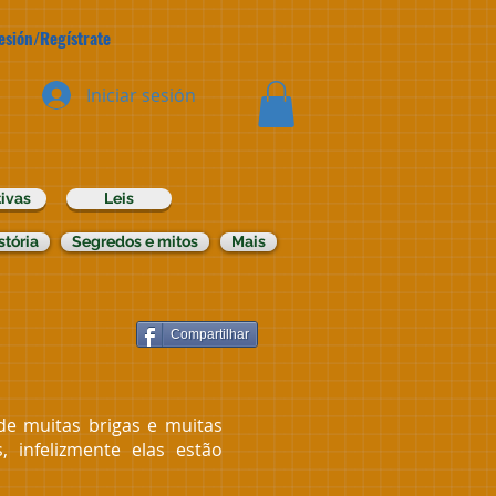
Sesión/Regístrate
Iniciar sesión
ivas
Leis
stória
Segredos e mitos
Mais
Compartilhar
 muitas brigas e muitas
 infelizmente elas estão