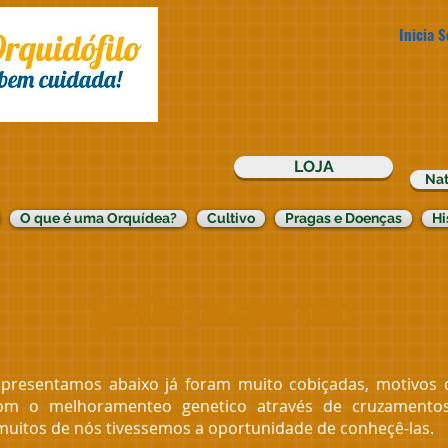
Inicia 
LOJA
Nat
O que é uma Orquídea?
Cultivo
Pragas e Doenças
Hi
Laelia purpurata
ntamos abaixo já foram muito cobiçadas, motivos de
Com o melhoramenteo genetico através de cruzamentos,
uitos de nós tivessemos a oportunidade de conheçê-las.